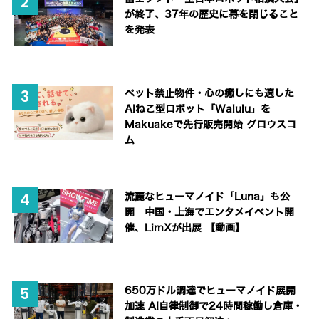
が終了、37年の歴史に幕を閉じること
を発表
ペット禁止物件・心の癒しにも適した
AIねこ型ロボット「Walulu」を
Makuakeで先行販売開始 グロウスコ
ム
流麗なヒューマノイド「Luna」も公
開 中国・上海でエンタメイベント開
催、LimXが出展 【動画】
650万ドル調達でヒューマノイド展開
加速 AI自律制御で24時間稼働し倉庫・