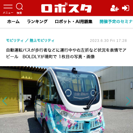
ホーム
ランキング
ロボット・AI用語集
開催予定のセミナ
モビリティ
陸上モビリティ
2023.6.30 Fri 17:28
自動運転バスが歩行者などに運行中や右左折など状況を表情でア
ピール BOLDLYが境町で 1枚目の写真・画像