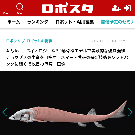
ホーム
ランキング
ロボット・AI用語集
開催予定のセミナ
ロボット
ロボットの衝撃
2023.8.1 Tue 14:58
AIやIoT、バイオロジーや3D筋骨格モデルで実践的な優良養殖
チョウザメの生育を目指す スマート養殖の最新技術をソフトバ
ンクに聞く 5枚目の写真・画像