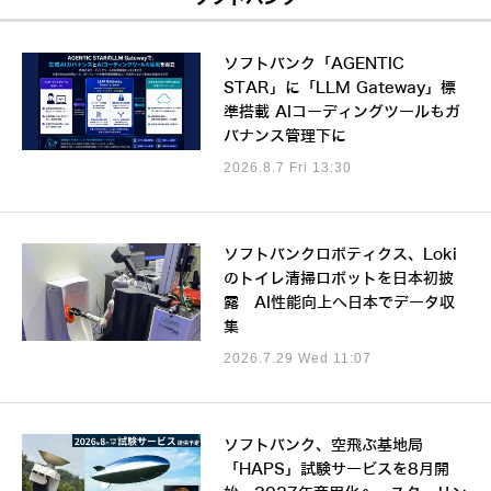
ソフトバンク「AGENTIC
STAR」に「LLM Gateway」標
準搭載 AIコーディングツールもガ
バナンス管理下に
2026.8.7 Fri 13:30
ソフトバンクロボティクス、Loki
のトイレ清掃ロボットを日本初披
露 AI性能向上へ日本でデータ収
集
2026.7.29 Wed 11:07
ソフトバンク、空飛ぶ基地局
「HAPS」試験サービスを8月開