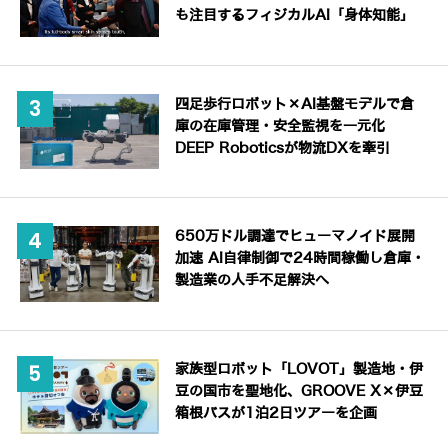
も注目するフィジカルAI「身体知能」
四足歩行ロボット×AI基盤モデルで倉
庫の在庫管理・安全監視を一元化
DEEP Roboticsが物流DXを牽引
650万ドル調達でヒューマノイド展開
加速 AI自律制御で24時間稼働し倉庫・
製造業の人手不足解決へ
家族型ロボット「LOVOT」製造地・伊
豆の国市を聖地化、GROOVE X×伊豆
箱根バスが1泊2日ツアーを企画