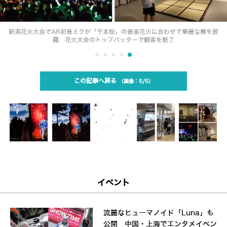
新潟花火大会でAR初音ミクが「千本桜」の音楽花火に合わせて華麗な舞を披
露 花火大会のトップバッターで観客を魅了
この記事へ戻る
5/5
イベント
流麗なヒューマノイド「Luna」も
公開 中国・上海でエンタメイベン