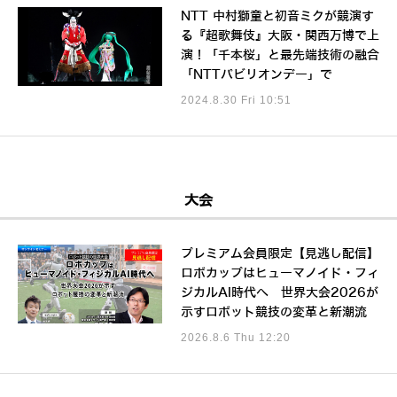
NTT 中村獅童と初音ミクが競演す
る『超歌舞伎』大阪・関西万博で上
演！「千本桜」と最先端技術の融合
「NTTパビリオンデー」で
2024.8.30 Fri 10:51
大会
プレミアム会員限定【見逃し配信】
ロボカップはヒューマノイド・フィ
ジカルAI時代へ 世界大会2026が
示すロボット競技の変革と新潮流
2026.8.6 Thu 12:20