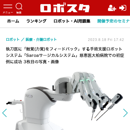
ホーム
ランキング
ロボット・AI用語集
開催予定のセミナ
ロボット
医療・介護ロボット
2023.8.18 Fri 17:42
執刀医に「触覚(力覚)をフィードバック」する手術支援ロボット
システム「Saroaサージカルシステム」慈恵医大柏病院での初症
例に成功 3枚目の写真・画像