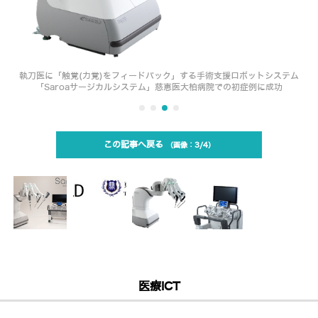
執刀医に「触覚(力覚)をフィードバック」する手術支援ロボットシステム
「Saroaサージカルシステム」慈恵医大柏病院での初症例に成功
この記事へ戻る
3/4
医療ICT