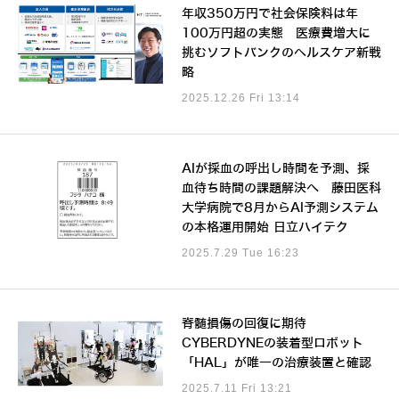
年収350万円で社会保険料は年
100万円超の実態 医療費増大に
挑むソフトバンクのヘルスケア新戦
略
2025.12.26 Fri 13:14
AIが採血の呼出し時間を予測、採
血待ち時間の課題解決へ 藤田医科
大学病院で8月からAI予測システム
の本格運用開始 日立ハイテク
2025.7.29 Tue 16:23
脊髄損傷の回復に期待
CYBERDYNEの装着型ロボット
「HAL」が唯一の治療装置と確認
2025.7.11 Fri 13:21