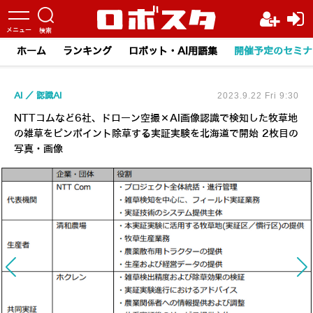
ホーム
ランキング
ロボット・AI用語集
開催予定のセミナ
AI
認識AI
2023.9.22 Fri 9:30
NTTコムなど6社、ドローン空撮×AI画像認識で検知した牧草地
の雑草をピンポイント除草する実証実験を北海道で開始 2枚目の
写真・画像