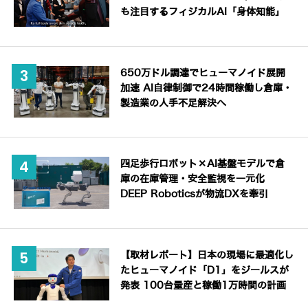
も注目するフィジカルAI「身体知能」
650万ドル調達でヒューマノイド展開
加速 AI自律制御で24時間稼働し倉庫・
製造業の人手不足解決へ
四足歩行ロボット×AI基盤モデルで倉
庫の在庫管理・安全監視を一元化
DEEP Roboticsが物流DXを牽引
【取材レポート】日本の現場に最適化し
たヒューマノイド「D1」をジールスが
発表 100台量産と稼働1万時間の計画