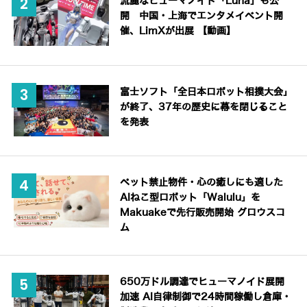
流麗なヒューマノイド「Luna」も公
開 中国・上海でエンタメイベント開
催、LimXが出展 【動画】
富士ソフト「全日本ロボット相撲大会」
が終了、37年の歴史に幕を閉じること
を発表
ペット禁止物件・心の癒しにも適した
AIねこ型ロボット「Walulu」を
Makuakeで先行販売開始 グロウスコ
ム
650万ドル調達でヒューマノイド展開
加速 AI自律制御で24時間稼働し倉庫・