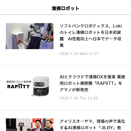
清掃ロボット
ソフトバンクロボティクス、Loki
のトイレ清掃ロボットを日本初披
露 AI性能向上へ日本でデータ収
集
2026.7.29 Wed 11:07
AIとクラウドで清掃DXを推進 業務
用ロボット掃除機「RAPiiTT」を
アマノが新発売
2026.7.16 Thu 15:30
アイリスオーヤマ、現場の声で進化
するAI清掃ロボット「JILBY」発