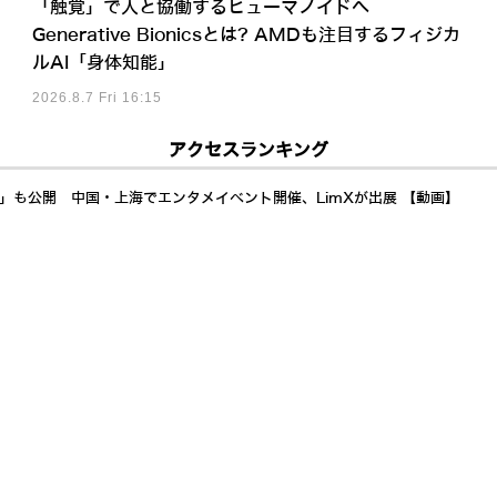
「触覚」で人と協働するヒューマノイドへ
Generative Bionicsとは? AMDも注目するフィジカ
ルAI「身体知能」
2026.8.7 Fri 16:15
アクセスランキング
a」も公開 中国・上海でエンタメイベント開催、LimXが出展 【動画】
イド展開加速 AI自律制御で24時間稼働し倉庫・製造業の人手不足解決へ