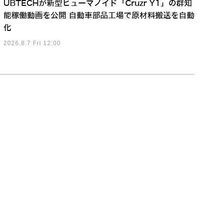
UBTECHが新型ヒューマノイド「Cruzr Y1」の群知
能稼働動画を公開 自動車部品工場で原材料搬送を自動
化
2026.8.7 Fri 12:00