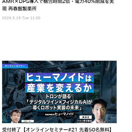
AMR×DPS導入で梱包時間2倍・電力40%削減を実
現 再春館製薬所
2026.5.19 Tue 11:00
受付終了【オンラインセミナー#21 先着50名無料】