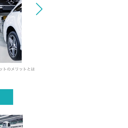
メルセデスベンツが工場内でヒューマ
ボットのメリットとは