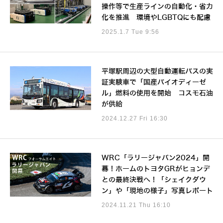
操作等で生産ラインの自動化・省力
化を推進 環境やLGBTQにも配慮
2025.1.7 Tue 9:56
平塚駅周辺の大型自動運転バスの実
証実験車で「国産バイオディーゼ
ル」燃料の使用を開始 コスモ石油
が供給
2024.12.27 Fri 16:30
WRC「ラリージャパン2024」開
幕！ホームのトヨタGRがヒョンデ
との最終決戦へ！「シェイクダウ
ン」や「現地の様子」写真レポート
2024.11.21 Thu 16:10