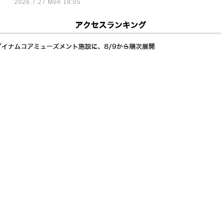
2026.7.27 Mon 18:05
アクセスランキング
ダイナムコアミューズメント施設に、8/9から順次展開
イドへ Generative Bionicsとは? AMDも注目するフィジカルAI「
イド展開加速 AI自律制御で24時間稼働し倉庫・製造業の人手不足解決へ