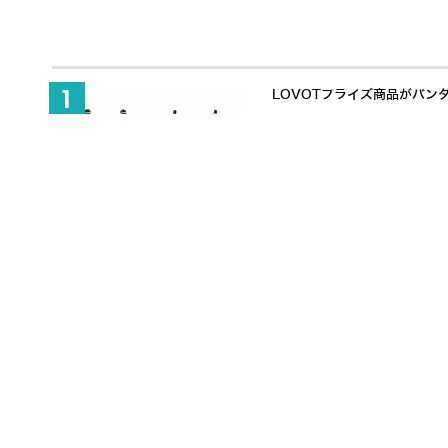
LOVOTプライズ商品がバン
「触覚」で人と協働するヒューマノ
650万ドル調達でヒューマノ