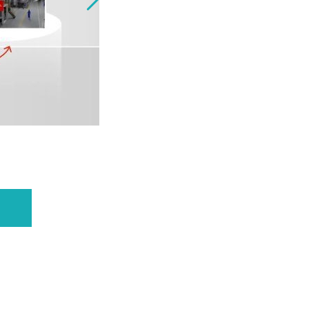
日立製作所がフ