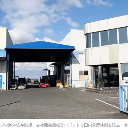
ジの海外依存脱却！自社開発機械とロボットで国内量産体制を確立｜セ