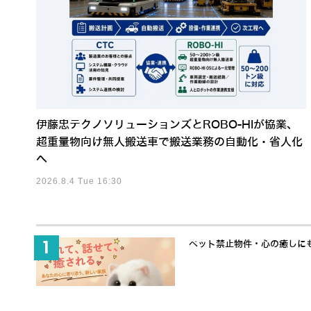
伊藤忠テクノソリューションズとROBO-HIが協業、
超重量物向け無人搬送車で搬送業務の自動化・省人化
へ
2026.8.4 Tue 16:30
ペット禁止物件・心の癒しにも適