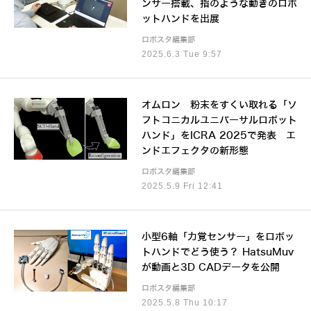
ンサー搭載、指のような動きのロボ
ットハンドを出展
ロボスタ編集部
2025.6.3 Tue 9:57
オムロン 粉末をすくい取れる「ソ
フトコニカルユニバーサルロボット
ハンド」をICRA 2025で発表 エ
ンドエフェクタの新形態
ロボスタ編集部
2025.5.9 Fri 12:41
小型6軸「力覚センサー」をロボッ
トハンドでどう使う？ HatsuMuv
が動画と3D CADデータを公開
ロボスタ編集部
2025.5.8 Thu 10:17