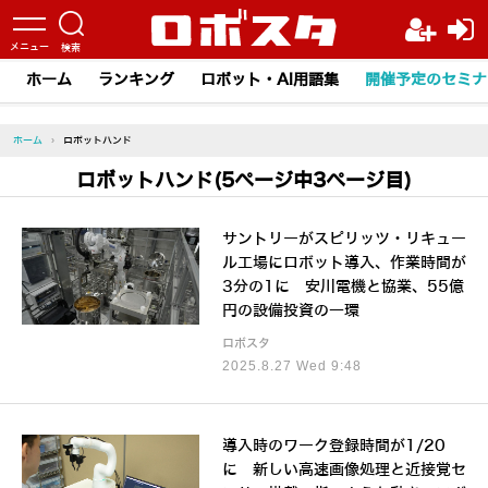
ホーム
ランキング
ロボット・AI用語集
開催予定のセミナ
ホーム
›
ロボットハンド
ロボットハンド(5ページ中3ページ目)
サントリーがスピリッツ・リキュー
ル工場にロボット導入、作業時間が
3分の1に 安川電機と協業、55億
円の設備投資の一環
ロボスタ
2025.8.27 Wed 9:48
導入時のワーク登録時間が1/20
に 新しい高速画像処理と近接覚セ