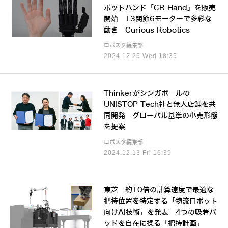
ボットハンド「CR Hand」を販売
開始 13関節6モーターで多彩な
動き Curious Robotics
ロボスタ編集部
2024.12.25 Wed 18:35
Thinkerがシンガポールの
UNISTOP Tech社と無人店舗を共
同開発 グローバル基準の小売形態
を提案
ロボスタ編集部
2024.12.13 Fri 16:39
東芝 約10倍の計算速度で最適な
把持位置を特定する「物流ロボット
向けAI技術」を発表 4つの吸着パ
ッドを自在に操る「把持計画」