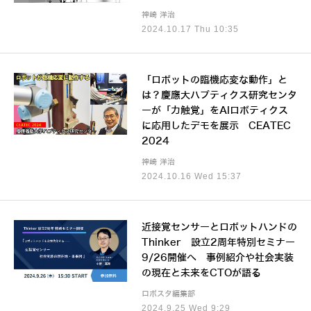
神崎 洋治
2024.10.17 Thu 10:35
「ロボットの臨機応変な動作」と
は？慶應大ハプティクス研究センタ
ーが「力触覚」をAIロボティクス
に応用したデモを展示 CEATEC
2024
神崎 洋治
2024.10.16 Wed 15:37
近接覚センサーとロボットハンドの
Thinker 設立2周年特別セミナー
9/26開催へ 事例紹介や社会実装
の現在と未来をCTOが語る
ロボスタ編集部
2024.9.25 Wed 9:29