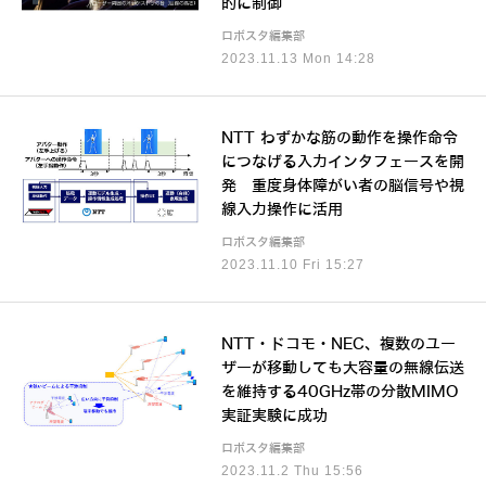
的に制御
ロボスタ編集部
2023.11.13 Mon 14:28
NTT わずかな筋の動作を操作命令
につなげる入力インタフェースを開
発 重度身体障がい者の脳信号や視
線入力操作に活用
ロボスタ編集部
2023.11.10 Fri 15:27
NTT・ドコモ・NEC、複数のユー
ザーが移動しても大容量の無線伝送
を維持する40GHz帯の分散MIMO
実証実験に成功
ロボスタ編集部
2023.11.2 Thu 15:56