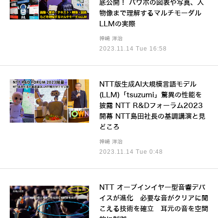
底公開！ パワポの図表や写真、人
物像まで理解するマルチモーダル
LLMの実際
神崎 洋治
2023.11.14 Tue 16:58
NTT版生成AI大規模言語モデル
(LLM)「tsuzumi」驚異の性能を
披露 NTT R&Dフォーラム2023
開幕 NTT島田社長の基調講演と見
どころ
神崎 洋治
2023.11.14 Tue 0:48
NTT オープインイヤー型音響デバ
イスが進化 必要な音がクリアに聞
こえる技術を確立 耳元の音を空間