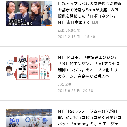
世界トップレベルの次世代会話技術
を都庁で特別なSotaが披露！API
提供を開始した「ロボコネクト」
NTT東日本に聞く
PR
ロボスタ編集部
2018.2.15 Thu 15:40
NTTドコモ、「先読みエンジン」
「多目的エンジン」「IoTアクセス
制御エンジン」をオープン化！ カ
カクコム、高島屋など導入へ
北構 武憲
2017.6.23 Fri 20:38
NTT R&Dフォーラム2017が開
催、頭がピョコピョコ動く可愛いロ
ボット「anone」や、AIエージェ