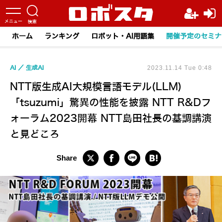
ホーム
ランキング
ロボット・AI用語集
開催予定のセミナ
AI
生成AI
2023.11.14 Tue 0:48
NTT版生成AI大規模言語モデル(LLM)
「tsuzumi」驚異の性能を披露 NTT R&Dフ
ォーラム2023開幕 NTT島田社長の基調講演
と見どころ