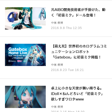
元AIBO開発技術者が手掛けた、動
く「初音ミク」ドール登場！
中橋 義博
2016.9.8 Thu 12:35
【萌え死】世界初のホログラムコミ
ュニケーションロボット
「Gatebox」に初音ミク降臨！
中橋 義博
2016.8.23 Tue 16:21
卓上に小さな天使が舞い降りる。
iDoll×ねんどろいど「初音ミク」
欲しすぎワロタwww
中橋 義博