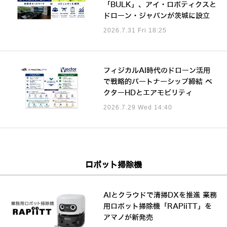
「BULK」、アイ・ロボティクスと
ドローン・ジャパンが茨城に設立
2026.7.31 Fri 18:25
フィジカルAI時代のドローン活用
で戦略的パートナーシップ締結 ベ
クターHDとエアモビリティ
2026.7.29 Wed 14:40
ロボット掃除機
AIとクラウドで清掃DXを推進 業務
用ロボット掃除機「RAPiiTT」を
アマノが新発売