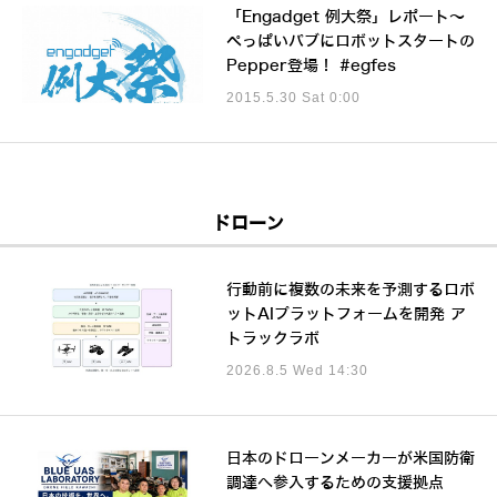
「Engadget 例大祭」レポート～
ぺっぱいパブにロボットスタートの
Pepper登場！ #egfes
2015.5.30 Sat 0:00
ドローン
行動前に複数の未来を予測するロボ
ットAIプラットフォームを開発 ア
トラックラボ
2026.8.5 Wed 14:30
日本のドローンメーカーが米国防衛
調達へ参入するための支援拠点