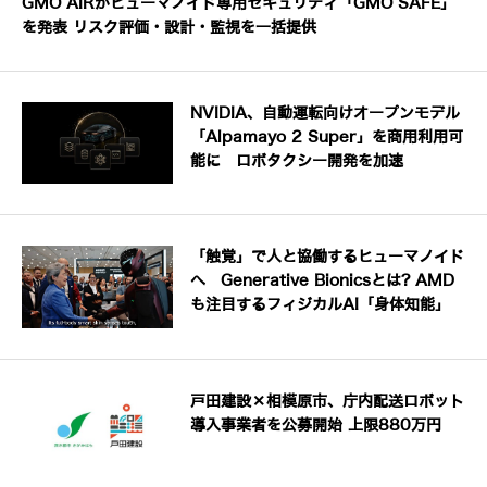
GMO AIRがヒューマノイド専用セキュリティ「GMO SAFE」
を発表 リスク評価・設計・監視を一括提供
NVIDIA、自動運転向けオープンモデル
「Alpamayo 2 Super」を商用利用可
能に ロボタクシー開発を加速
「触覚」で人と協働するヒューマノイド
へ Generative Bionicsとは? AMD
も注目するフィジカルAI「身体知能」
戸田建設×相模原市、庁内配送ロボット
導入事業者を公募開始 上限880万円