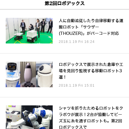
第2回ロボデックス
人に自動追従したり自律移動する運
搬ロボット「サウザー
(THOUZER)」がバーコード対応
2018.1.19 Fri 16:24
ロボデックスで展示された倉庫や工
場を見回り監視する移動ロボット3
選！
2018.1.19 Fri 15:01
シャツを折りたためるロボットをク
ラボウが展示！2台が協働してビー
ズ玉に糸を通すロボットも。第2回
ロボデックスで