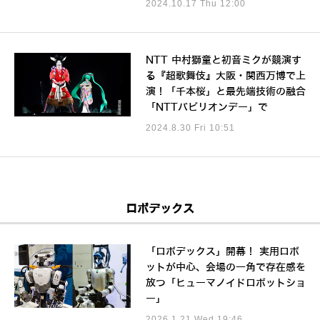
2024.10.17 Thu 12:00
NTT 中村獅童と初音ミクが競演す
る『超歌舞伎』大阪・関西万博で上
演！「千本桜」と最先端技術の融合
「NTTパビリオンデー」で
2024.8.30 Fri 10:51
ロボデックス
「ロボデックス」開幕！ 実用ロボ
ットが中心、会場の一角で存在感を
放つ「ヒューマノイドロボットショ
ー」
2026.1.21 Wed 19:46