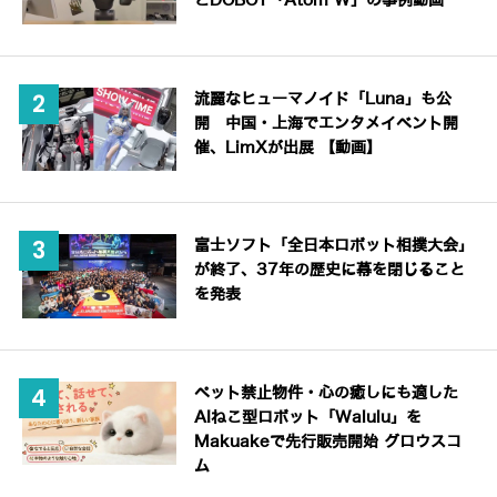
とDOBOT「Atom W」の事例動画
流麗なヒューマノイド「Luna」も公
開 中国・上海でエンタメイベント開
催、LimXが出展 【動画】
富士ソフト「全日本ロボット相撲大会」
が終了、37年の歴史に幕を閉じること
を発表
ペット禁止物件・心の癒しにも適した
AIねこ型ロボット「Walulu」を
Makuakeで先行販売開始 グロウスコ
ム