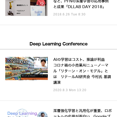
など、PFNの深層学習の応用事例
と成果「DLLAB DAY 2018」
2018.6.26 Tue 8:30
Deep Learning Conference
AIの学習はコスト、推論が利益
コロナ禍の小売業AIニューノーマ
ル「リターン・オン・モデル」と
は リテールAI研究会 今村氏 基調
講演
2020.8.3 Mon 13:20
深層強化学習と汎用化が重要、ロボ
ットへの応用が面白い Googleブ