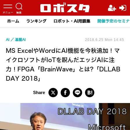
ホーム
ランキング
ロボット・AI用語集
開催予定のセミナ
AI
基盤AI
2018.6.25 Mon 14:45
MS ExcelやWordにAI機能を今秋追加！マ
イクロソフトがIoTを睨んだエッジAIに注
力！FPGA「BrainWave」とは?「DLLAB
DAY 2018」