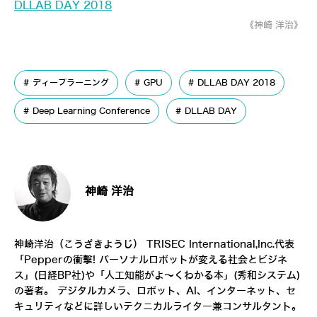
DLLAB DAY 2018
《神崎 洋治》
ディープラーニング
GPU
DLLAB DAY 2018
Deep Learning Conference
DLLAB DAY
神崎 洋治
神崎洋治（こうざきようじ）
TRISEC International,Inc.
代表
「
Pepperの衝撃! パーソナルロボットが変える社会とビジネ
ス
」(日経BP社)や「
人工知能がよ～くわかる本
」(秀和システム)
の著者。 デジタルカメラ、ロボット、AI、インターネット、セ
キュリティなどに詳しいテクニカルライター兼コンサルタント。