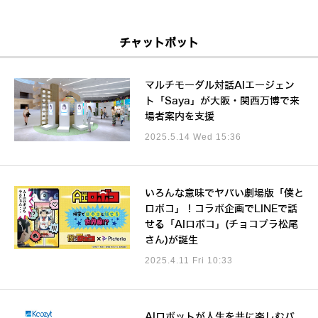
チャットボット
マルチモーダル対話AIエージェン
ト「Saya」が大阪・関西万博で来
場者案内を支援
2025.5.14 Wed 15:36
いろんな意味でヤバい劇場版「僕と
ロボコ」！コラボ企画でLINEで話
せる「AIロボコ」(チョコプラ松尾
さん)が誕生
2025.4.11 Fri 10:33
AIロボットが人生を共に楽しむパ