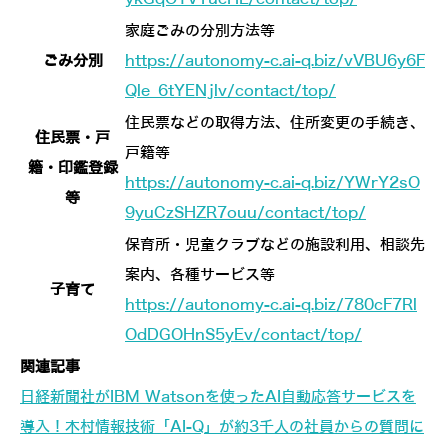
家庭ごみの分別方法等
ごみ分別
https://autonomy-c.ai-q.biz/vVBU6y6F
Qle_6tYENjlv/contact/top/
住民票などの取得方法、住所変更の手続き、
住民票・戸
戸籍等
籍・印鑑登録
https://autonomy-c.ai-q.biz/YWrY2sO
等
9yuCzSHZR7ouu/contact/top/
保育所・児童クラブなどの施設利用、相談先
案内、各種サービス等
子育て
https://autonomy-c.ai-q.biz/780cF7Rl
OdDGOHnS5yEv/contact/top/
関連記事
日経新聞社がIBM Watsonを使ったAI自動応答サービスを
導入！木村情報技術「AI-Q」が約3千人の社員からの質問に