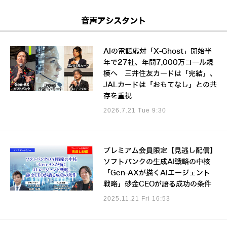
音声アシスタント
AIの電話応対「X-Ghost」開始半
年で27社、年間7,000万コール規
模へ 三井住友カードは「完結」、
JALカードは「おもてなし」との共
存を重視
2026.7.21 Tue 9:30
プレミアム会員限定【見逃し配信】
ソフトバンクの生成AI戦略の中核
「Gen-AXが描くAIエージェント
戦略」砂金CEOが語る成功の条件
2025.11.21 Fri 16:53