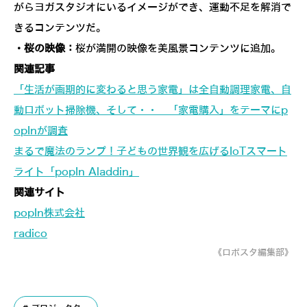
がらヨガスタジオにいるイメージができ、運動不足を解消で
きるコンテンツだ。
・桜の映像：
桜が満開の映像を美風景コンテンツに追加。
関連記事
「生活が画期的に変わると思う家電」は全自動調理家電、自
動ロボット掃除機、そして・・ 「家電購入」をテーマにp
opInが調査
まるで魔法のランプ！子どもの世界観を広げるIoTスマート
ライト「popIn Aladdin」
関連サイト
popIn株式会社
radico
《ロボスタ編集部》