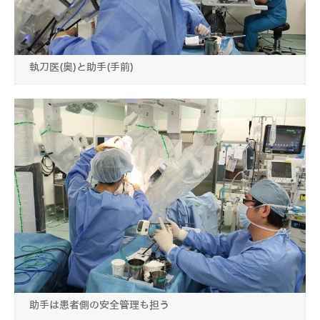
執刀医(奥)と助手(手前)
助手は患者側の安全管理も担う