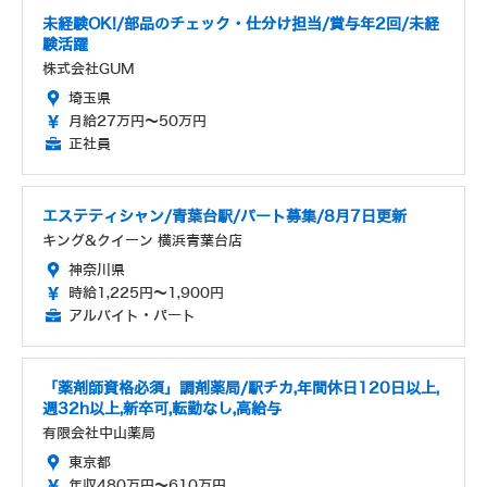
未経験OK!/部品のチェック・仕分け担当/賞与年2回/未経
験活躍
株式会社GUM
埼玉県
月給27万円～50万円
正社員
エステティシャン/青葉台駅/パート募集/8月7日更新
キング&クイーン 横浜青葉台店
神奈川県
時給1,225円～1,900円
アルバイト・パート
「薬剤師資格必須」調剤薬局/駅チカ,年間休日120日以上,
週32h以上,新卒可,転勤なし,高給与
有限会社中山薬局
東京都
年収480万円～610万円