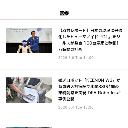
医療
【取材レポート】日本の現場に最適
化したヒューマノイド「D1」をジ
ールスが発表 100台量産と稼働1
万時間の計画
2026.8.6 Thu 14:00
搬送ロボット「KEENON W3」が
慈恵医大柏病院で年間330時間の
業務削減を実現 DFA Roboticsが
事例公開
2026.8.4 Tue 17:30