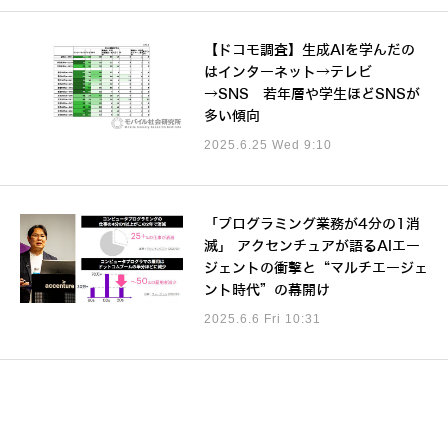
【ドコモ調査】生成AIを学んだの
はインターネット→テレビ
→SNS 若年層や学生ほどSNSが
多い傾向
2025.6.25 Wed 9:10
「プログラミング業務が4分の1消
滅」 アクセンチュアが語るAIエー
ジェントの衝撃と“マルチエージェ
ント時代”の幕開け
2025.6.6 Fri 10:31