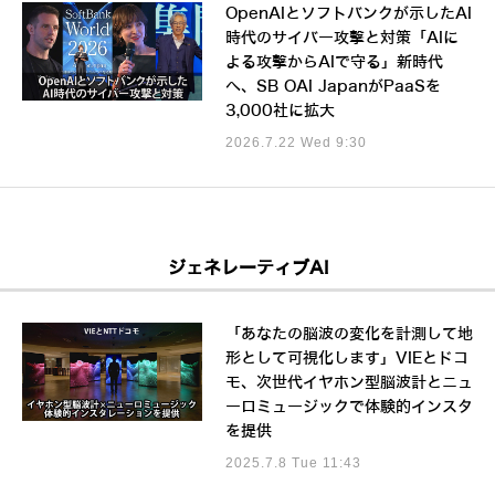
OpenAIとソフトバンクが示したAI
時代のサイバー攻撃と対策「AIに
よる攻撃からAIで守る」新時代
へ、SB OAI JapanがPaaSを
3,000社に拡大
2026.7.22 Wed 9:30
ジェネレーティブAI
「あなたの脳波の変化を計測して地
形として可視化します」VIEとドコ
モ、次世代イヤホン型脳波計とニュ
ーロミュージックで体験的インスタ
を提供
2025.7.8 Tue 11:43