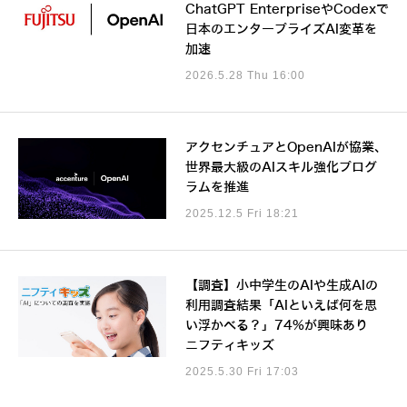
ChatGPT EnterpriseやCodexで
日本のエンタープライズAI変革を
加速
2026.5.28 Thu 16:00
アクセンチュアとOpenAIが協業、
世界最大級のAIスキル強化プログ
ラムを推進
2025.12.5 Fri 18:21
【調査】小中学生のAIや生成AIの
利用調査結果「AIといえば何を思
い浮かべる？」74%が興味あり
ニフティキッズ
2025.5.30 Fri 17:03