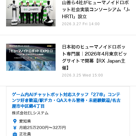
山善ら4社がヒューマノイドロボ
ット社会実装コンソーシアム「J-
HRTI」設立
2026.3.27 Fri 14:00
日本初のヒューマノイドロボッ
ト専門展｜2026年4月東京ビッ
グサイトで開幕【RX Japan主
催】
2026.3.25 Wed 15:00
ゲーム内AIチャットボット対応スタッフ「27卒」コンテ
ンツ好き歓迎/駅チカ・QAスキル習得・未経験歓迎/名古
屋市中区錦4丁目
株式会社ELシステム
愛知県
月給25万200円～32万円
正社員