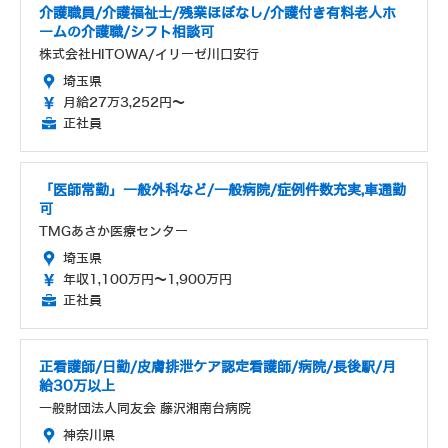
介護職員/介護福祉士/残業ほぼなし/介護付き有料老人ホ
ームの介護職/シフト相談可
株式会社HITOWA/イリーゼ川口安行
埼玉県
月給27万3,252円～
正社員
「医師常勤」一般外科など/一般病院/症例件数充実,車通勤
可
TMGあさか医療センター
埼玉県
年収1,100万円～1,900万円
正社員
正看護師/日勤/皮膚排泄ケア認定看護師/病院/長後駅/月
給30万以上
一般財団法人同友会 藤沢湘南台病院
神奈川県