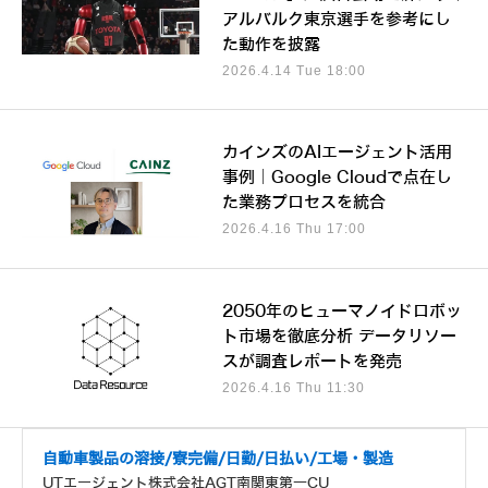
アルバルク東京選手を参考にし
た動作を披露
2026.4.14 Tue 18:00
カインズのAIエージェント活用
事例｜Google Cloudで点在し
た業務プロセスを統合
2026.4.16 Thu 17:00
2050年のヒューマノイドロボッ
ト市場を徹底分析 データリソー
スが調査レポートを発売
2026.4.16 Thu 11:30
自動車製品の溶接/寮完備/日勤/日払い/工場・製造
UTエージェント株式会社AGT南関東第一CU