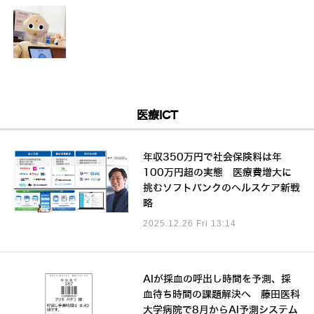
医療ICT
年収350万円で社会保険料は年
100万円超の実態 医療費増大に
挑むソフトバンクのヘルスケア新戦
略
2025.12.26 Fri 13:14
AIが採血の呼出し時間を予測、採
血待ち時間の課題解決へ 藤田医科
大学病院で8月からAI予測システム