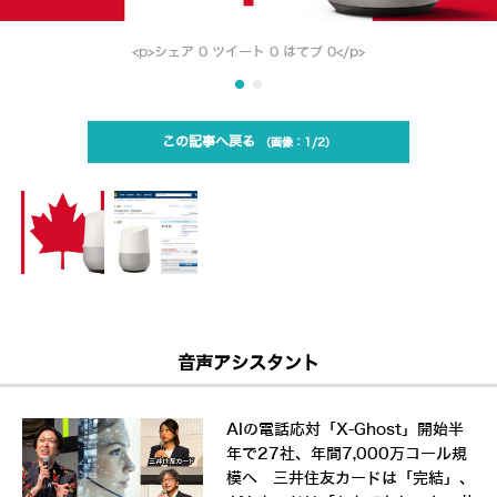
<p>シェア 0 ツイート 0 はてブ 0</p>
この記事へ戻る
1/2
音声アシスタント
AIの電話応対「X-Ghost」開始半
年で27社、年間7,000万コール規
模へ 三井住友カードは「完結」、