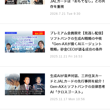
JALカードは「おもてなし」との共
存を重視
2026.7.21 Tue 9:30
プレミアム会員限定【見逃し配信】
ソフトバンクの生成AI戦略の中核
「Gen-AXが描くAIエージェント
戦略」砂金CEOが語る成功の条件
2025.11.21 Fri 16:53
生成AIが音声対話、三井住友カー
ドとJALカードの先行事例を紹介！
Gen-AXとソフトバンクの自律思考
AI「クロスゴースト」
2025.11.17 Mon 10:56