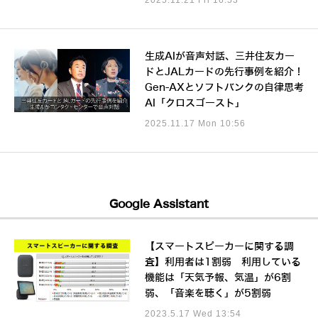
生成AIが音声対話、三井住友カー
ドとJALカードの先行事例を紹介！
Gen-AXとソフトバンクの自律思考
AI「クロスゴースト」
2025.11.17 Mon 10:56
Google Assistant
【スマートスピーカーに関する調
査】利用者は1割弱 利用している
機能は「天気予報、気温」が6割
弱、「音楽を聴く」が5割弱
2023.5.17 Wed 13:54