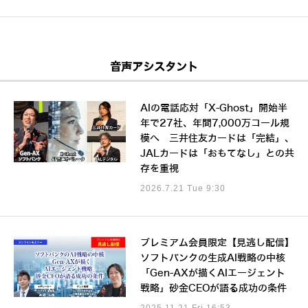
音声アシスタント
AIの電話応対「X-Ghost」開始半
年で27社、年間7,000万コール規
模へ 三井住友カードは「完結」、
JALカードは「おもてなし」との共
存を重視
2026.7.21 Tue 9:30
プレミアム会員限定【見逃し配信】
ソフトバンクの生成AI戦略の中核
「Gen-AXが描くAIエージェント
戦略」砂金CEOが語る成功の条件
2025.11.21 Fri 16:53