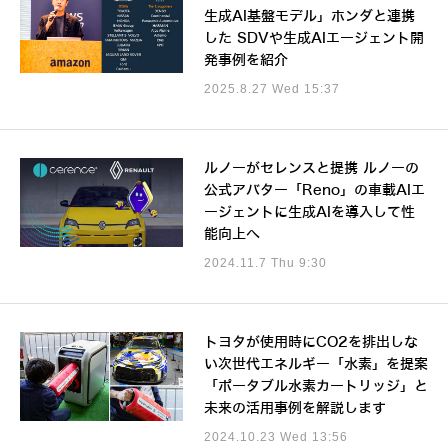
生成AI基盤モデル」ホンダと連携
した SDVや生成AIエージェント開
発事例を紹介
2025.8.27 Wed 15:37
ルノーがセレンスと提携 ルノーの
公式アバター「Reno」の車載AIエ
ージェントに生成AIを導入して性
能向上へ
2024.11.7 Thu 9:30
トヨタが使用時にCO2を排出しな
い次世代エネルギー「水素」を提案
「ポータブル水素カートリッジ」と
未来の活用事例を解説します
2024.10.23 Wed 13:56