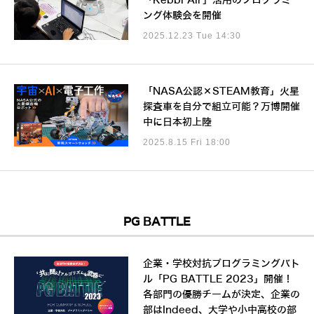
「Kebbi Air」活用のプログラミ
ング体験会を開催
2025.12.23 Tue 14:30
「NASA公認×STEAM教育」火星
探査車を自分で組立可能？万博開催
中に日本初上陸
2025.8.15 Fri 18:00
PG BATTLE
企業・学校対抗プログラミングバト
ル「PG BATTLE 2023」開催！
各部門の優勝チームが決定、企業の
部はIndeed、大学や小中高校の部