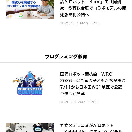
話AIロボット「Romi」で共同研
究 教育総合展でコラボモデルの開
発版を初公開へ
2025.4.14 Mon 15:25
プログラミング教育
国際ロボット競技会「WRO
2026」に全国の子どもたちが挑む
7/11から日本国内31地区で公認
予選会が開幕
2026.7.8 Wed 16:05
丸文×テラコミがAIロボット