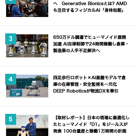
へ Generative Bionicsとは? AMD
も注目するフィジカルAI「身体知能」
650万ドル調達でヒューマノイド展開
加速 AI自律制御で24時間稼働し倉庫・
製造業の人手不足解決へ
四足歩行ロボット×AI基盤モデルで倉
庫の在庫管理・安全監視を一元化
DEEP Roboticsが物流DXを牽引
【取材レポート】日本の現場に最適化し
たヒューマノイド「D1」をジールスが
発表 100台量産と稼働1万時間の計画