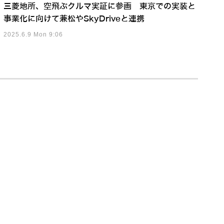
三菱地所、空飛ぶクルマ実証に参画 東京での実装と
事業化に向けて兼松やSkyDriveと連携
2025.6.9 Mon 9:06
事例動画