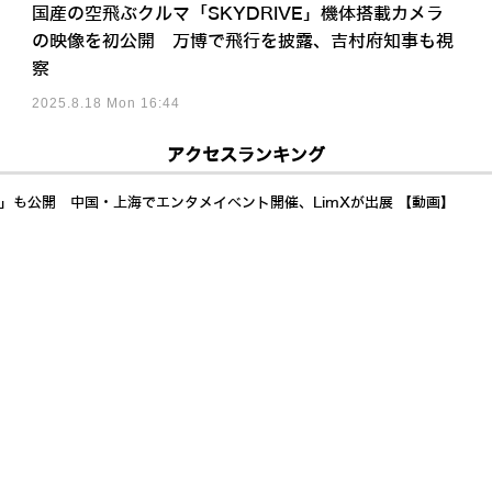
国産の空飛ぶクルマ「SKYDRIVE」機体搭載カメラ
の映像を初公開 万博で飛行を披露、吉村府知事も視
察
2025.8.18 Mon 16:44
アクセスランキング
a」も公開 中国・上海でエンタメイベント開催、LimXが出展 【動画】
ーマノイドへのシステム統合を完了 RobotkitとDOBOT「Atom W」の