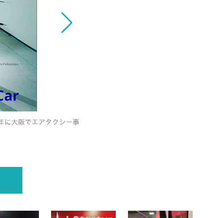
SkyDriveがCESで「空飛ぶクルマ」
5年に大阪でエアタクシー事