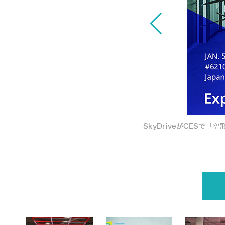
s2022.html">SkyDriveがCESで「空飛ぶクルマ」
クシー事業開始めざす</a></p>
SkyDriveがCES