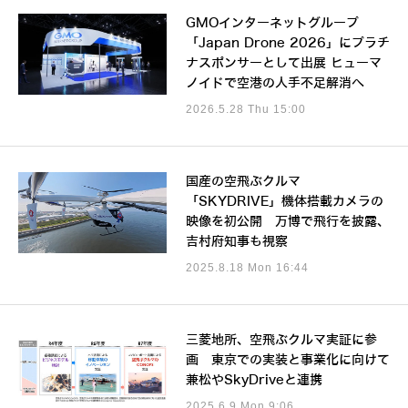
GMOインターネットグループ
「Japan Drone 2026」にプラチ
ナスポンサーとして出展 ヒューマ
ノイドで空港の人手不足解消へ
2026.5.28 Thu 15:00
国産の空飛ぶクルマ
「SKYDRIVE」機体搭載カメラの
映像を初公開 万博で飛行を披露、
吉村府知事も視察
2025.8.18 Mon 16:44
三菱地所、空飛ぶクルマ実証に参
画 東京での実装と事業化に向けて
兼松やSkyDriveと連携
2025.6.9 Mon 9:06