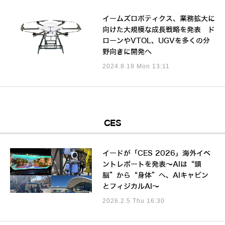
イームズロボティクス、業務拡大に
向けた大規模な成長戦略を発表 ド
ローンやVTOL、UGVを多くの分
野向きに開発へ
2024.8.19 Mon 13:11
CES
イードが「CES 2026」海外イベ
ントレポートを発表～AIは“頭
脳”から“身体”へ、AIキャビン
とフィジカルAI～
2026.2.5 Thu 16:30