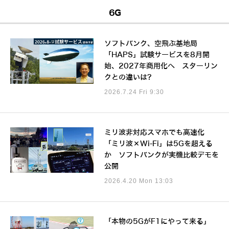
6G
ソフトバンク、空飛ぶ基地局
「HAPS」試験サービスを8月開
始、2027年商用化へ スターリン
クとの違いは?
2026.7.24 Fri 9:30
ミリ波非対応スマホでも高速化
「ミリ波×Wi-Fi」は5Gを超える
か ソフトバンクが実機比較デモを
公開
2026.4.20 Mon 13:03
「本物の5GがF1にやって来る」