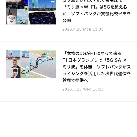
ミリ波非対応スマホでも高速化
「ミリ波×Wi-Fi」は5Gを超える
か ソフトバンクが実機比較デモを
公開
2026.4.20 Mon 13:03
「本物の5GがF1にやって来る」
F1日本グランプリで「5G SA ×
ミリ波」を体験 ソフトバンクがス
ライシングを活用した次世代通信を
鈴鹿で提供へ
2026.3.25 Wed 16:20