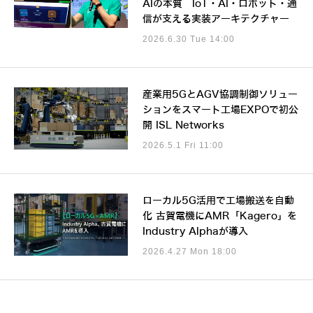
AIの本質 IoT・AI・ロボット・通
信が支える実装アーキテクチャー
2026.6.30 Tue 14:00
産業用5GとAGV協調制御ソリュー
ションをスマート工場EXPOで初公
開 ISL Networks
2026.5.1 Fri 11:00
ローカル5G活用で工場搬送を自動
化 古賀電機にAMR「Kagero」を
Industry Alphaが導入
2026.4.27 Mon 18:00