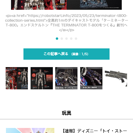
<p><a href="https://robotstart.info/2023/05/23/terminator-t800-
collection-series.html">全高約1mのダイキャストモデル「ターミネーター
T-800」エンドスケルトン『THE TERMINATOR T-800をつくる』創刊へ
</a></p>
この記事へ戻る
1/5
玩具
【速報】ディズニー「トイ・ストー