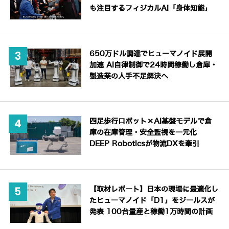
も注目するフィジカルAI「身体知能」
650万ドル調達でヒューマノイド展開
加速 AI自律制御で24時間稼働し倉庫・
製造業の人手不足解決へ
四足歩行ロボット×AI基盤モデルで倉
庫の在庫管理・安全監視を一元化
DEEP Roboticsが物流DXを牽引
【取材レポート】日本の現場に最適化し
たヒューマノイド「D1」をジールスが
発表 100台量産と稼働1万時間の計画