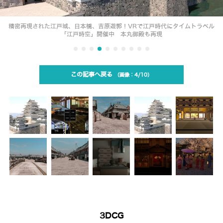
精密再現された江戸城、日本橋、吉原遊郭！VRで江戸時代にタイムトラベル
「江戸時空」開催中 本丸御殿も再現
この記事へ戻る
4/10
3DCG