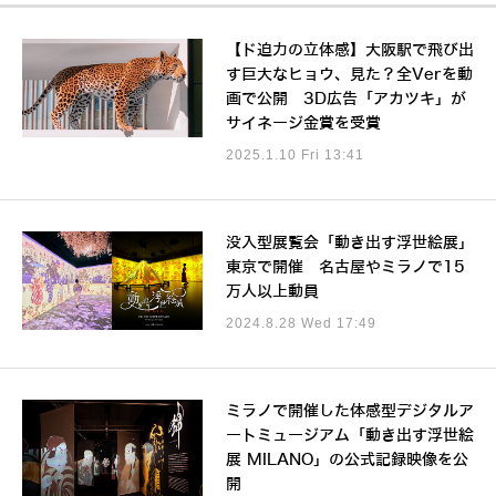
【ド迫力の立体感】大阪駅で飛び出
す巨大なヒョウ、見た？全Verを動
画で公開 3D広告「アカツキ」が
サイネージ金賞を受賞
2025.1.10 Fri 13:41
没入型展覧会「動き出す浮世絵展」
東京で開催 名古屋やミラノで15
万人以上動員
2024.8.28 Wed 17:49
ミラノで開催した体感型デジタルア
ートミュージアム「動き出す浮世絵
展 MILANO」の公式記録映像を公
開