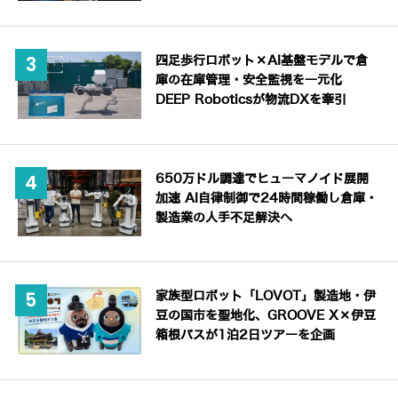
四足歩行ロボット×AI基盤モデルで倉
庫の在庫管理・安全監視を一元化
DEEP Roboticsが物流DXを牽引
650万ドル調達でヒューマノイド展開
加速 AI自律制御で24時間稼働し倉庫・
製造業の人手不足解決へ
家族型ロボット「LOVOT」製造地・伊
豆の国市を聖地化、GROOVE X×伊豆
箱根バスが1泊2日ツアーを企画