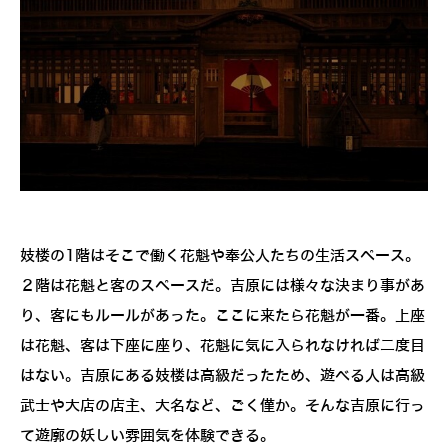
妓楼の1階はそこで働く花魁や奉公人たちの生活スペース。
２階は花魁と客のスペースだ。吉原には様々な決まり事があ
り、客にもルールがあった。ここに来たら花魁が一番。上座
は花魁、客は下座に座り、花魁に気に入られなければ二度目
はない。吉原にある妓楼は高級だったため、遊べる人は高級
武士や大店の店主、大名など、ごく僅か。そんな吉原に行っ
て遊廓の妖しい雰囲気を体験できる。