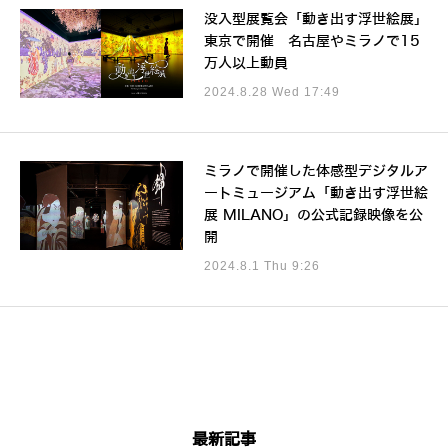
没入型展覧会「動き出す浮世絵展」
東京で開催 名古屋やミラノで15
万人以上動員
2024.8.28 Wed 17:49
ミラノで開催した体感型デジタルア
ートミュージアム「動き出す浮世絵
展 MILANO」の公式記録映像を公
開
2024.8.1 Thu 9:26
最新記事