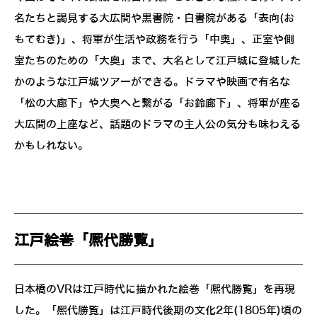
名たちと謁見する大広間や黒書院・白書院がある「表向(お
もてむき)」、将軍が生活や政務を行う「中奥」、正室や側
室たちのための「大奥」まで、大名として江戸城に登城した
かのような江戸城ツアーができる。ドラマや映画で有名な
「松の大廊下」や大奥へと繋がる「お鈴廊下」、将軍が座る
大広間の上座など、話題のドラマの主人公の気分も味わえる
かもしれない。
江戸絵巻「熈代勝覧」
日本橋のVRは江戸時代に描かれた絵巻「熈代勝覧」を再現
した。「熈代勝覧」は江戸時代後期の文化2年(1805年)頃の