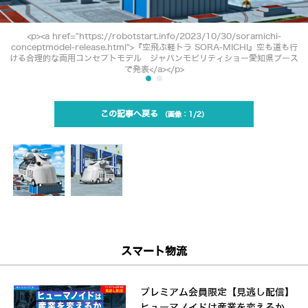
<p><a href="https://robotstart.info/2023/10/30/soramichi-
conceptmodel-release.html">『空飛ぶ軽トラ SORA-MICHI』空も道も行
ける合理的な両用コンセプトモデル ジャパンモビリティショー愛知県ブース
で発表</a></p>
この記事へ戻る
1/2
スマート物流
プレミアム会員限定【見逃し配信】
ヒューマノイドは産業を変えるか