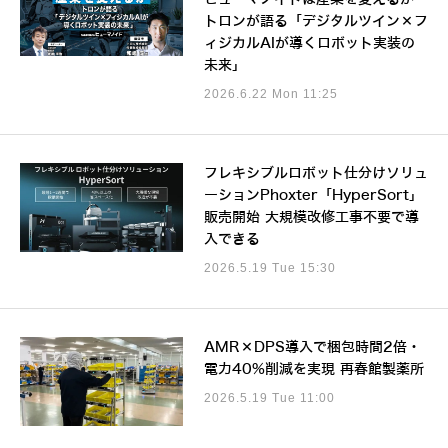
トロンが語る「デジタルツイン×フ
ィジカルAIが導くロボット実装の
未来」
2026.6.22 Mon 11:25
フレキシブルロボット仕分けソリュ
ーションPhoxter「HyperSort」
販売開始 大規模改修工事不要で導
入できる
2026.5.19 Tue 15:30
AMR×DPS導入で梱包時間2倍・
電力40%削減を実現 再春館製薬所
2026.5.19 Tue 11:00