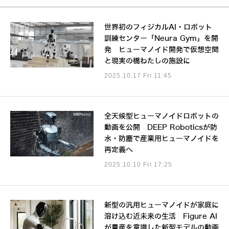
世界初のフィジカルAI・ロボット
訓練センター「Neura Gym」を開
発 ヒューマノイド開発で仮想空間
と現実の橋わたしの施設に
2025.10.17 Fri 11:45
全天候型ヒューマノイドロボットの
動画を公開 DEEP Roboticsが防
水・防塵で産業用ヒューマノイドを
再定義へ
2025.10.10 Fri 17:25
新型の汎用ヒューマノイドが家庭に
溶け込む近未来の生活 Figure AI
が量産を意識した新型モデルの動画