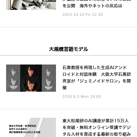
を公開 海外やネットの反応は
2025.10.10 Fri 12:30
大規模言語モデル
石黒教授を再現した生成AIアンド
ロイドと対話体験 大阪大学石黒研
究室が「ジェミノイドサロン」を開
催
2026.8.3 Mon 18:00
東大松尾研のAI講座が累計15万人
を突破・無料オンライン受講でデジ
タル人材を育成する最新の取り組み