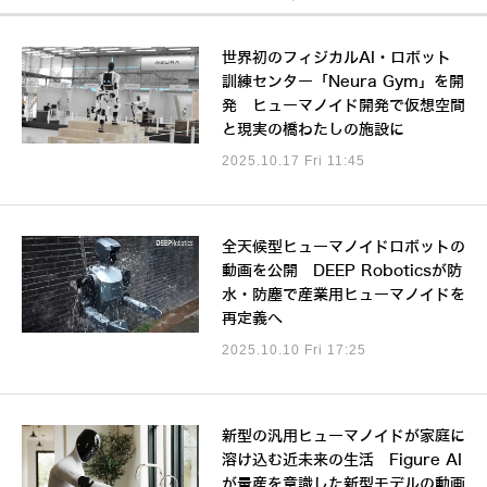
世界初のフィジカルAI・ロボット
訓練センター「Neura Gym」を開
発 ヒューマノイド開発で仮想空間
と現実の橋わたしの施設に
2025.10.17 Fri 11:45
全天候型ヒューマノイドロボットの
動画を公開 DEEP Roboticsが防
水・防塵で産業用ヒューマノイドを
再定義へ
2025.10.10 Fri 17:25
新型の汎用ヒューマノイドが家庭に
溶け込む近未来の生活 Figure AI
が量産を意識した新型モデルの動画