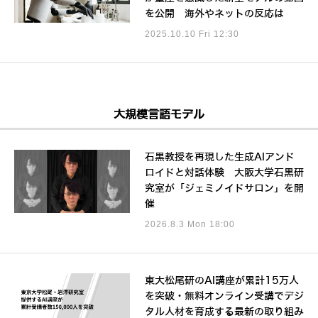
を公開 海外やネットの反応は
2025.10.10 Fri 12:30
大規模言語モデル
石黒教授を再現した生成AIアンド
ロイドと対話体験 大阪大学石黒研
究室が「ジェミノイドサロン」を開
催
2026.8.3 Mon 18:00
東大松尾研のAI講座が累計15万人
を突破・無料オンライン受講でデジ
タル人材を育成する最新の取り組み