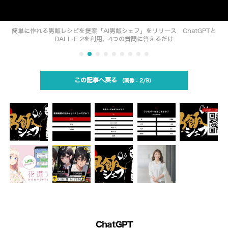
簡単に作れる男飯レシピを提案「AI男飯シェフ」をリリース ChatGPTと
DALL·E 2を利用、4つの質問に答えるだけ
この記事へ戻る
2/9
ChatGPT