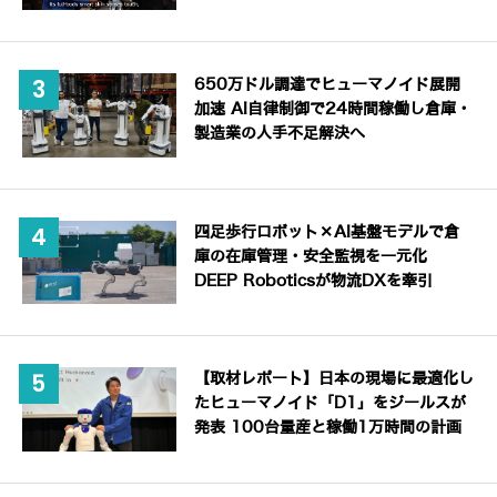
650万ドル調達でヒューマノイド展開
加速 AI自律制御で24時間稼働し倉庫・
製造業の人手不足解決へ
四足歩行ロボット×AI基盤モデルで倉
庫の在庫管理・安全監視を一元化
DEEP Roboticsが物流DXを牽引
【取材レポート】日本の現場に最適化し
たヒューマノイド「D1」をジールスが
発表 100台量産と稼働1万時間の計画