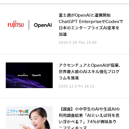
富士通がOpenAIと連携開始
ChatGPT EnterpriseやCodexで
日本のエンタープライズAI変革を
加速
2026.5.28 Thu 16:00
アクセンチュアとOpenAIが協業、
世界最大級のAIスキル強化プログ
ラムを推進
2025.12.5 Fri 18:21
【調査】小中学生のAIや生成AIの
利用調査結果「AIといえば何を思
い浮かべる？」74%が興味あり
ニフティキッズ