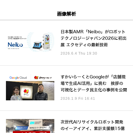
画像解析
日本製AMR「Neibo」がロボット
テクノロジージャパン2026に初出
展 エクセディの最新技術
2026.6.4 Thu 19:30
すかいらーくとGoogleが「店舗現
場で生成AI活用」に挑む 挨拶の
可視化とデータ民主化の事例を公開
2026.1.9 Fri 16:41
次世代AIリサイクルロボット開発
のイーアイアイ、累計支援額15億