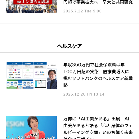
円超で事業拡大へ 早大と共同研究
2025.7.22 Tue 9:00
ヘルスケア
年収350万円で社会保険料は年
100万円超の実態 医療費増大に
挑むソフトバンクのヘルスケア新戦
略
2025.12.26 Fri 13:14
万博に「AI由美かおる」出展 AI
由美かおると語る「心と身体のウェ
ルビーイング空間」いのち輝く未来