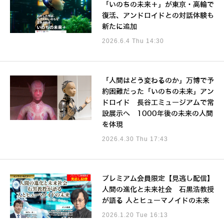
「いのちの未来＋」が東京・高輪で
復活、アンドロイドとの対話体験も
新たに追加
2026.6.4 Thu 14:30
「人間はどう変わるのか」万博で予
約困難だった「いのちの未来」アン
ドロイド 長谷工ミュージアムで常
設展示へ 1000年後の未来の人間
を体現
2026.4.30 Thu 17:43
プレミアム会員限定【見逃し配信】
人間の進化と未来社会 石黒浩教授
が語る 人とヒューマノイドの未来
2026.1.20 Tue 16:13