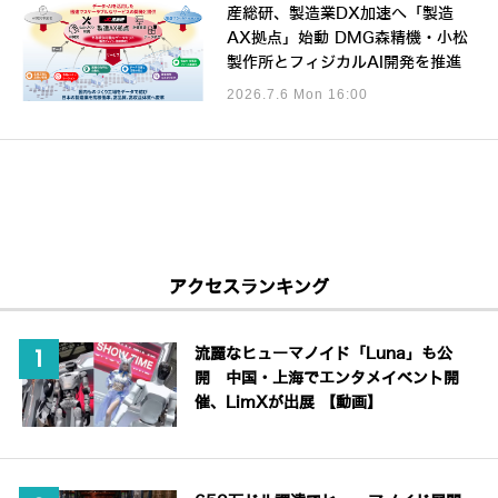
産総研、製造業DX加速へ「製造
AX拠点」始動 DMG森精機・小松
製作所とフィジカルAI開発を推進
2026.7.6 Mon 16:00
アクセスランキング
流麗なヒューマノイド「Luna」も公
開 中国・上海でエンタメイベント開
催、LimXが出展 【動画】