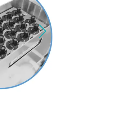
FUJIのSMT自動化製品が「2026 N