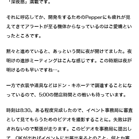
「深夜感」満載です。
それに呼応してか、開発をするためのPepperにも疲れが見
えてきてアラートが至る機体からなっているのはご愛嬌とい
ったところです。
黙々と進めていると、あっという間に夜が開けてました。夜
明けの進捗ミーティングはこんな感じです。この時期は夜が
明けるのも早いですね…。
一方で衣装や道具などはドン・キホーテで調達することにな
っているので、5:00の閉店時間との戦いも待っています。
時刻は8:30。ある程度完成したので、イベント事務局に審査
として見てもらうためのビデオを撮影することに。失敗は許
されないので緊張が走ります。このビデオを事務局に提出し
て、OKが出ればイベントに出展出来るとのこと。何とか審