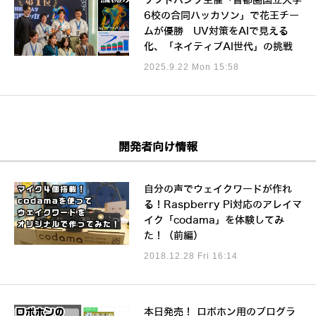
ソフトバンク主催「首都圏国立大学
6校の合同ハッカソン」で花王チー
ムが優勝 UV対策をAIで見える
化、「ネイティブAI世代」の挑戦
2025.9.22 Mon 15:58
開発者向け情報
自分の声でウェイクワードが作れ
る！Raspberry Pi対応のアレイマ
イク「codama」を体験してみ
た！（前編）
2018.12.28 Fri 16:14
本日発売！ ロボホン用のプログラ