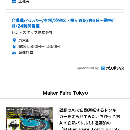
正社員
介護職/ヘルパー/有料/渋谷区・幡ヶ谷駅/週3日〜勤務可
能/24時間看護
セントスタッフ株式会社
東京都
時給1,500円～1,850円
派遣社員
Sponsored by
Maker Faire Tokyo
話題のAIで自動運転するドンキー
カーを走らせてみた、ちびっこ対
AIの白熱バトルも! 遠藤諭の
「Maker Faire Tokyo 2019」