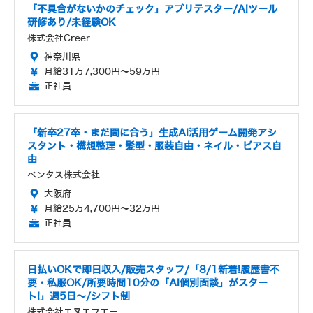
「不具合がないかのチェック」アプリテスター/AIツール
研修あり/未経験OK
株式会社Creer
神奈川県
月給31万7,300円～59万円
正社員
「新卒27卒・まだ間に合う」生成AI活用ゲーム開発アシ
スタント・構想整理・髪型・服装自由・ネイル・ピアス自
由
ベンタス株式会社
大阪府
月給25万4,700円～32万円
正社員
日払いOKで即日収入/販売スタッフ/「8/1新着!履歴書不
要・私服OK/所要時間10分の「AI個別面談」がスター
ト!」週5日～/シフト制
株式会社エヌエフエー