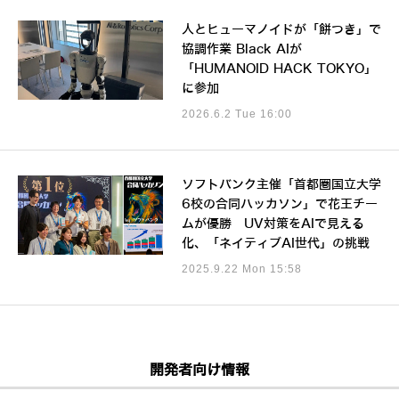
人とヒューマノイドが「餅つき」で
協調作業 Black AIが
「HUMANOID HACK TOKYO」
に参加
2026.6.2 Tue 16:00
ソフトバンク主催「首都圏国立大学
6校の合同ハッカソン」で花王チー
ムが優勝 UV対策をAIで見える
化、「ネイティブAI世代」の挑戦
2025.9.22 Mon 15:58
開発者向け情報