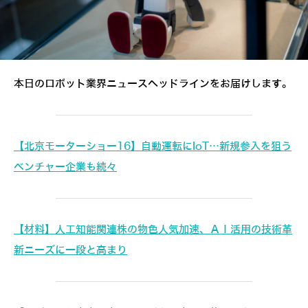
本日のロボット業界ニュースヘッドラインをお届けします。
【北京モーターショー16】自動運転にIoT…新規参入を狙う
ベンチャー企業も続々
【材料】人工知能関連株の物色人気加速、ＡＩ活用の技術革
新ニーズに一段と高まり