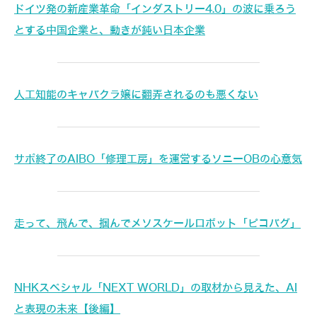
ドイツ発の新産業革命「インダストリー4.0」の波に乗ろう
とする中国企業と、動きが鈍い日本企業
人工知能のキャバクラ嬢に翻弄されるのも悪くない
サポ終了のAIBO「修理工房」を運営するソニーOBの心意気
走って、飛んで、掴んでメソスケールロボット「ピコバグ」
NHKスペシャル「NEXT WORLD」の取材から見えた、AI
と表現の未来【後編】