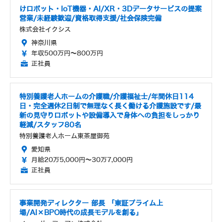
けロボット・IoT機器・AI/XR・3Dデータサービスの提案
営業/未経験歓迎/資格取得支援/社会保険完備
株式会社イクシス
神奈川県
年収500万円～800万円
正社員
特別養護老人ホームの介護職/介護福祉士/年間休日114
日・完全週休2日制で無理なく長く働ける介護施設です/最
新の見守りロボットや設備導入で身体への負担をしっかり
軽減/スタッフ80名
特別養護老人ホーム東茶屋御苑
愛知県
月給20万5,000円～30万7,000円
正社員
事業開発ディレクター 部長 「東証プライム上
場/AI×BPO時代の成長モデルを創る」