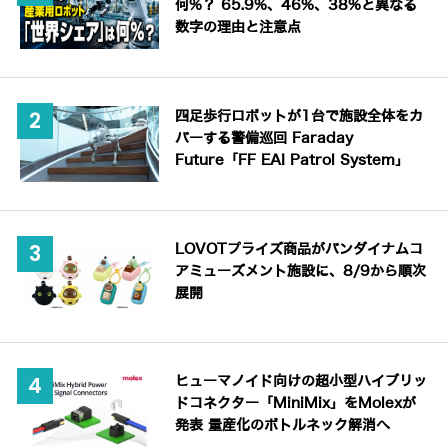
何%？ 65.9%、46%、38%と異なる
数字の理由と注意点
四足歩行ロボットが1台で施設全体をカ
バーする警備巡回 Faraday
Future「FF EAI Patrol System」
LOVOTプライズ商品がバンダイナムコ
アミューズメント施設に、8/9から順次
展開
ヒューマノイド向けの超小型ハイブリッ
ドコネクター「MiniMix」をMolexが
発表 量産化のボトルネック解消へ