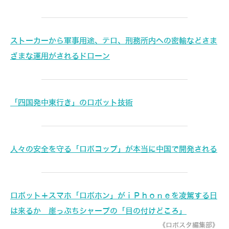
ストーカーから軍事用途、テロ、刑務所内への密輸などさま
ざまな運用がされるドローン
「四国発中東行き」のロボット技術
人々の安全を守る「ロボコップ」が本当に中国で開発される
ロボット＋スマホ「ロボホン」がｉＰｈｏｎｅを凌駕する日
は来るか 崖っぷちシャープの「目の付けどころ」
《ロボスタ編集部》