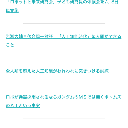
「ロボットと未来研究会」子ども研究員の体験会を7、8日
に実施
岩瀬大輔×落合陽一対談 「人工知能時代」に人間ができる
こと
全人類を超えた人工知能がわれわれに突きつける試練
ロボが兵器採用されるならガンダムのＭＳでは無くボトムズ
のＡＴという事実