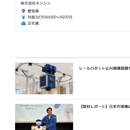
株式会社キソシン
愛知県
月給32万900円～59万円
正社員
レールロボットにAI画像認
【取材レポート】日本の現場に