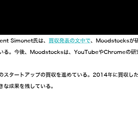
している
t Simonet氏は、
買収発表の文中で
、Moodstock
。今後、Moodstocksは、YouTubeやChrome
タートアップの買収を進めている。2014年に買収したDee
きな成果を残している。